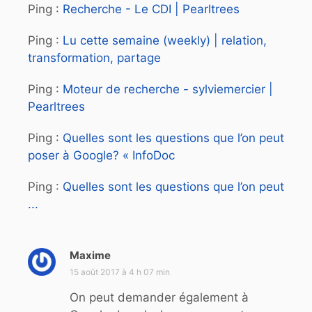
Ping :
Recherche - Le CDI | Pearltrees
Ping :
Lu cette semaine (weekly) | relation,
transformation, partage
Ping :
Moteur de recherche - sylviemercier |
Pearltrees
Ping :
Quelles sont les questions que l’on peut
poser à Google? « InfoDoc
Ping :
Quelles sont les questions que l’on peut
...
Maxime
d
i
15 août 2017 à 4 h 07 min
t
On peut demander également à