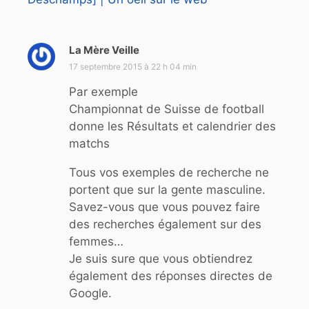
La Mère Veille
d
i
17 septembre 2015 à 22 h 04 min
t
Par exemple
Championnat de Suisse de football
:
donne les Résultats et calendrier des
matchs
Tous vos exemples de recherche ne
portent que sur la gente masculine.
Savez-vous que vous pouvez faire
des recherches également sur des
femmes…
Je suis sure que vous obtiendrez
également des réponses directes de
Google.