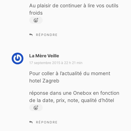
Au plaisir de continuer à lire vos outils
froids
RÉPONDRE
La Mère Veille
d
i
17 septembre 2015 à 22 h 21 min
t
Pour coller à l’actualité du moment
hotel Zagreb
:
réponse dans une Onebox en fonction
de la date, prix, note, qualité d’hôtel
RÉPONDRE