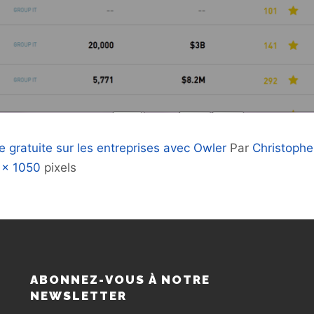
e gratuite sur les entreprises avec Owler
Par
Christoph
 × 1050
pixels
S
ABONNEZ-VOUS À NOTRE
NEWSLETTER