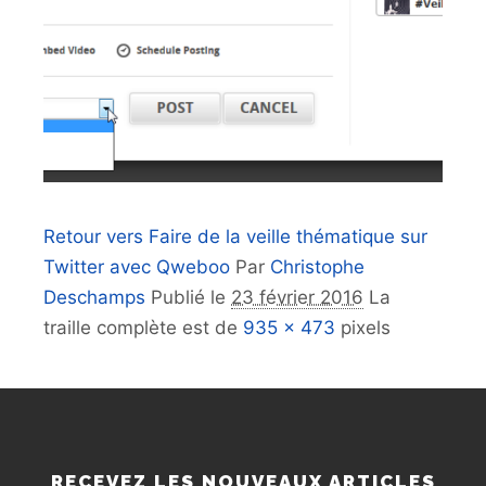
Retour vers Faire de la veille thématique sur
Twitter avec Qweboo
Par
Christophe
Deschamps
Publié le
23 février 2016
La
traille complète est de
935 × 473
pixels
RECEVEZ LES NOUVEAUX ARTICLES