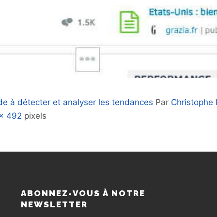
de à détecter et analyser les tendances
Par
Christophe
 × 492
pixels
S
ABONNEZ-VOUS À NOTRE
NEWSLETTER