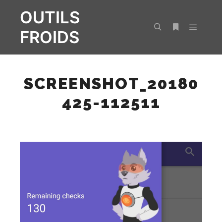
OUTILS
FROIDS
Menu pr
Rechercher
Plus d’infos
SCREENSHOT_20180
425-112511