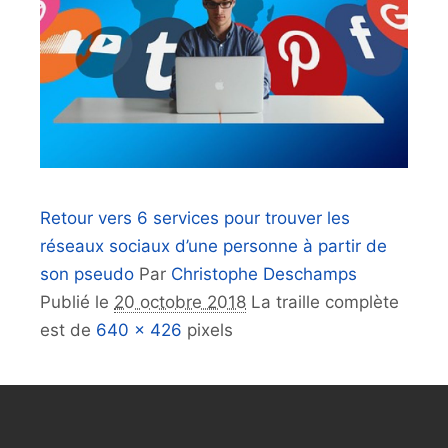
Retour vers 6 services pour trouver les
réseaux sociaux d’une personne à partir de
son pseudo
Par
Christophe Deschamps
Publié le
20 octobre 2018
La traille complète
est de
640 × 426
pixels