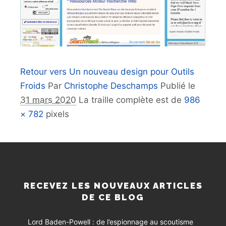
Retour vers Un nouveau design pour Outils
Froids
Par
Christophe Deschamps
Publié le
31 mars 2020
La traille complète est de
986
× 782
pixels
RECEVEZ LES NOUVEAUX ARTICLES
DE CE BLOG
Lord Baden-Powell : de l’espionnage au scoutisme