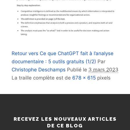
Retour vers Ce que ChatGPT fait à l’analyse
documentaire : 5 outils gratuits (1/2)
Par
Christophe Deschamps
Publié le
3 mars 2023
La traille complète est de
678 × 615
pixels
RECEVEZ LES NOUVEAUX ARTICLES
DE CE BLOG