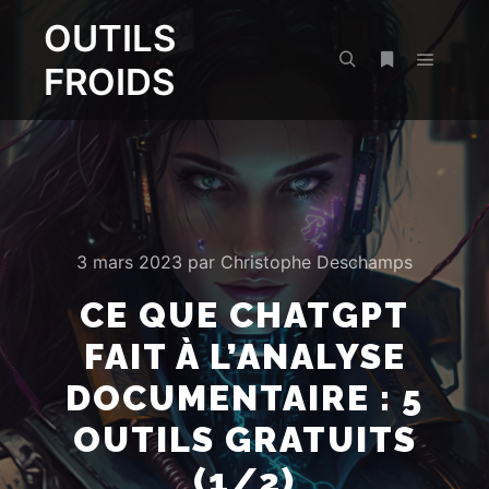
OUTILS
FROIDS
Menu pr
Rechercher
Plus d’infos
3 mars 2023
par
Christophe Deschamps
CE QUE CHATGPT
FAIT À L’ANALYSE
DOCUMENTAIRE : 5
OUTILS GRATUITS
(1/2)