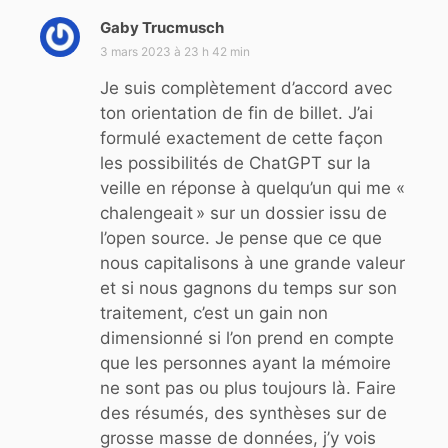
Gaby Trucmusch
d
i
3 mars 2023 à 23 h 42 min
t
Je suis complètement d’accord avec
ton orientation de fin de billet. J’ai
:
formulé exactement de cette façon
les possibilités de ChatGPT sur la
veille en réponse à quelqu’un qui me «
chalengeait » sur un dossier issu de
l’open source. Je pense que ce que
nous capitalisons à une grande valeur
et si nous gagnons du temps sur son
traitement, c’est un gain non
dimensionné si l’on prend en compte
que les personnes ayant la mémoire
ne sont pas ou plus toujours là. Faire
des résumés, des synthèses sur de
grosse masse de données, j’y vois