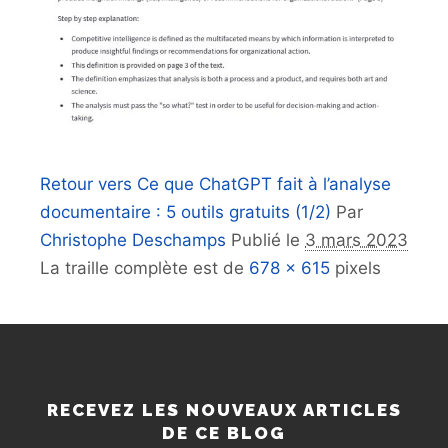
Retour vers Ce que ChatGPT fait à l’analyse
documentaire : 5 outils gratuits (1/2)
Par
Christophe Deschamps
Publié le
3 mars 2023
La traille complète est de
678 × 615
pixels
RECEVEZ LES NOUVEAUX ARTICLES
DE CE BLOG