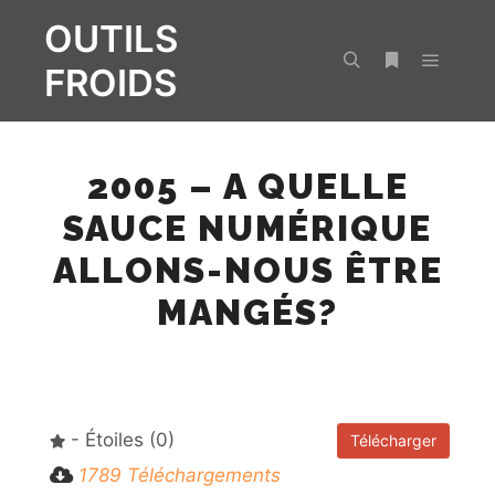
OUTILS
FROIDS
Menu pr
Rechercher
Plus d’infos
2005 – A QUELLE
SAUCE NUMÉRIQUE
ALLONS-NOUS ÊTRE
MANGÉS?
- Étoiles (0)
Télécharger
1789 Téléchargements