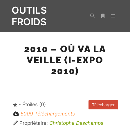
OUTILS
FROIDS
Menu pr
Rechercher
Plus d’infos
2010 – OÙ VA LA
VEILLE (I-EXPO
2010)
- Étoiles (0)
Télécharger
5009 Téléchargements
Propriétaire:
Christophe Deschamps