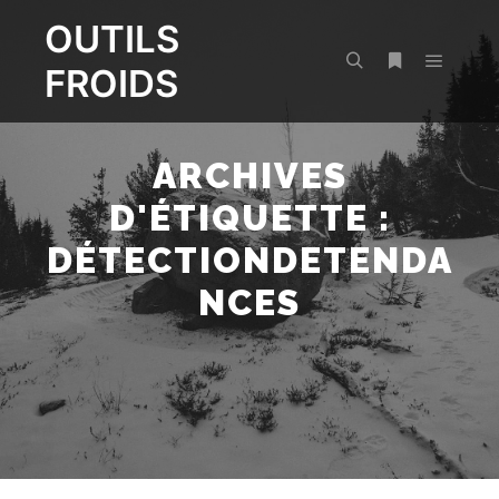
OUTILS
FROIDS
Menu pr
Rechercher
Plus d’infos
ARCHIVES
D'ÉTIQUETTE :
DÉTECTIONDETENDA
NCES