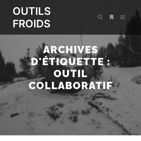
OUTILS
FROIDS
Menu pr
Rechercher
Plus d’infos
ARCHIVES
D'ÉTIQUETTE :
OUTIL
COLLABORATIF