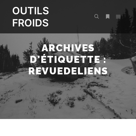
OUTILS
FROIDS
Menu pr
Rechercher
Plus d’infos
ARCHIVES
D'ÉTIQUETTE :
REVUEDELIENS