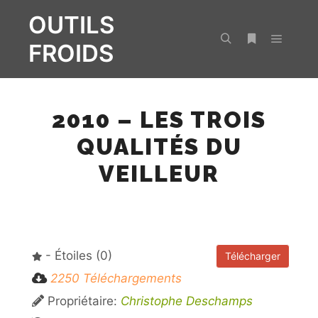
OUTILS
FROIDS
Menu pr
Rechercher
Plus d’infos
2010 – LES TROIS
QUALITÉS DU
VEILLEUR
- Étoiles (0)
Télécharger
2250 Téléchargements
Propriétaire:
Christophe Deschamps