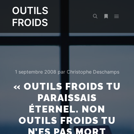
OUTILS
FROIDS
Menu pr
Rechercher
Plus d’infos
1 septembre 2008
par
Christophe Deschamps
« OUTILS FROIDS TU
PARAISSAIS
ÉTERNEL. NON
OUTILS FROIDS TU
N’ES PAS MORT