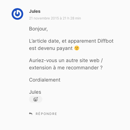
Jules
d
i
21 novembre 2015 à 21 h 28 min
t
Bonjour,
:
L’article date, et apparement Diffbot
est devenu payant
Auriez-vous un autre site web /
extension à me recommander ?
Cordialement
Jules
RÉPONDRE