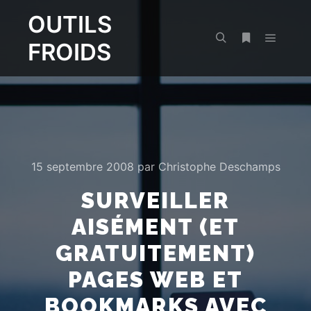
OUTILS
FROIDS
Menu pr
Rechercher
Plus d’infos
15 septembre 2008
par
Christophe Deschamps
SURVEILLER
AISÉMENT (ET
GRATUITEMENT)
PAGES WEB ET
BOOKMARKS AVEC