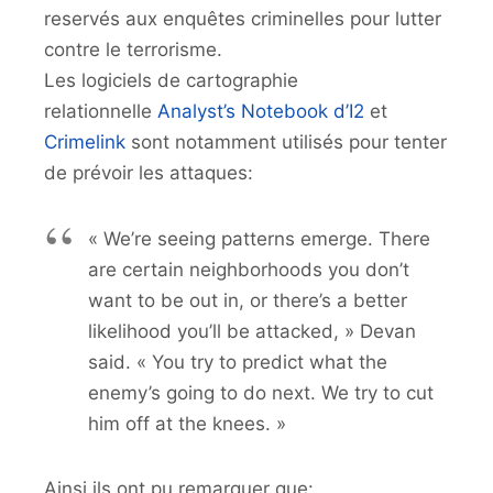
reservés aux enquêtes criminelles pour lutter
contre le terrorisme.
Les logiciels de cartographie
relationnelle
Analyst’s Notebook d’I2
et
Crimelink
sont notamment utilisés pour tenter
de prévoir les attaques:
« We’re seeing patterns emerge. There
are certain neighborhoods you don’t
want to be out in, or there’s a better
likelihood you’ll be attacked, » Devan
said. « You try to predict what the
enemy’s going to do next. We try to cut
him off at the knees. »
Ainsi ils ont pu remarquer que: