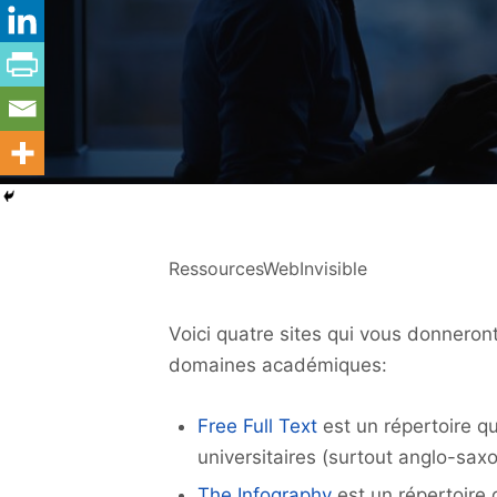
RessourcesWebInvisible
Voici quatre sites qui vous donnero
domaines académiques:
Free Full Text
est un répertoire q
universitaires (surtout anglo-saxo
The Infography
est un répertoire 