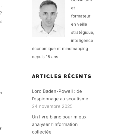
s,
et
 ?
formateur
t
en veille
stratégique,
intelligence
économique et mindmapping
depuis 15 ans
ARTICLES RÉCENTS
Lord Baden-Powell : de
un
l’espionnage au scoutisme
24 novembre 2025
Un livre blanc pour mieux
analyser l’information
r
collectée