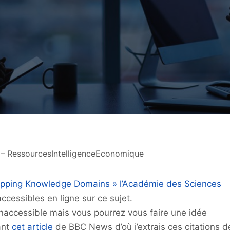
 – RessourcesIntelligenceEconomique
pping Knowledge Domains »
l’Académie des Sciences
ccessibles en ligne sur ce sujet.
e inaccessible mais vous pourrez vous faire une idée
ant
cet article
de BBC News d’où j’extrais ces citations d