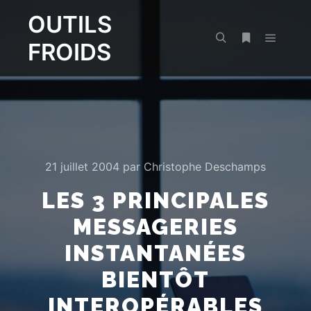
OUTILS
FROIDS
Menu pr
Rechercher
Plus d’infos
21 juillet 2004
par
Christophe Deschamps
LES 3 PRINCIPALES
MESSAGERIES
INSTANTANÉES
BIENTÔT
INTEROPÉRABLES