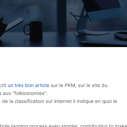
crit
un très bon article
sur le PKM, sur le site du
s
aux "folksonomies".
de la classification sur Internet il indique en quoi le
le tagging process even simpler, contributing to mak