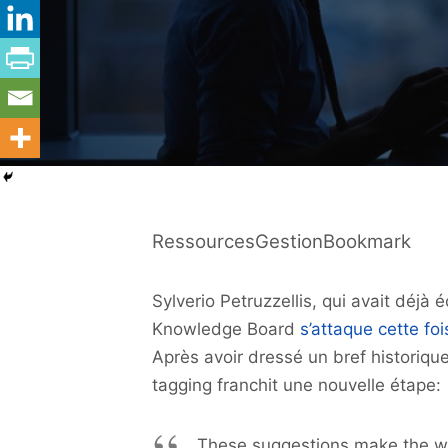
RessourcesGestionBookmark
Sylverio Petruzzellis, qui avait déjà é
Knowledge Board
s’attaque cette foi
Après avoir dressé un bref historique 
tagging franchit une nouvelle étape:
These suggestions make the who