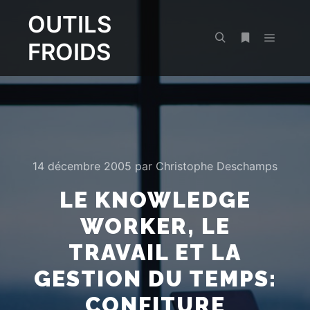
OUTILS
FROIDS
Menu pr
Rechercher
Plus d’infos
14 décembre 2005
par
Christophe Deschamps
LE KNOWLEDGE
WORKER, LE
TRAVAIL ET LA
GESTION DU TEMPS:
CONFITURE