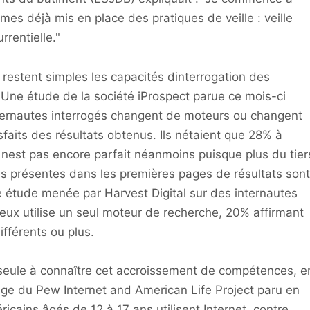
es déjà mis en place des pratiques de veille : veille
rrentielle."
 restent simples les capacités dinterrogation des
. Une étude de la société iProspect parue ce mois-ci
ernautes interrogés changent de moteurs ou changent
sfaits des résultats obtenus. Ils nétaient que 28% à
t nest pas encore parfait néanmoins puisque plus du tier
 présentes dans les premières pages de résultats sont
e étude menée par Harvest Digital sur des internautes
eux utilise un seul moteur de recherche, 20% affirmant
fférents ou plus.
la seule à connaître cet accroissement de compétences, e
age du Pew Internet and American Life Project paru en
icains âgés de 12 à 17 ans utilisent Internet, contre