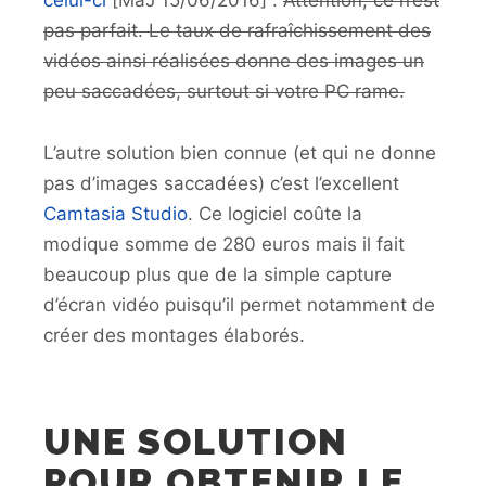
celui-ci
[MàJ 15/06/2016] .
Attention, ce n’est
pas parfait. Le taux de rafraîchissement des
vidéos ainsi réalisées donne des images un
peu saccadées, surtout si votre PC rame.
L’autre solution bien connue (et qui ne donne
pas d’images saccadées) c’est l’excellent
Camtasia Studio
. Ce logiciel coûte la
modique somme de 280 euros mais il fait
beaucoup plus que de la simple capture
d’écran vidéo puisqu’il permet notamment de
créer des montages élaborés.
UNE SOLUTION
POUR OBTENIR LE