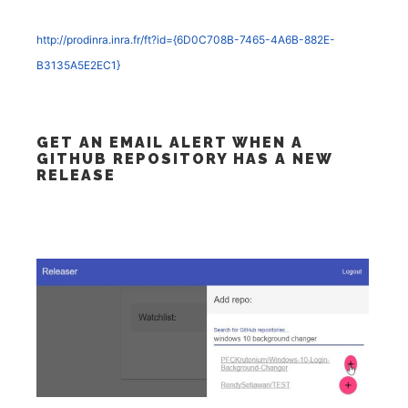
http://prodinra.inra.fr/ft?id={6D0C708B-7465-4A6B-882E-
B3135A5E2EC1}
GET AN EMAIL ALERT WHEN A
GITHUB REPOSITORY HAS A NEW
RELEASE