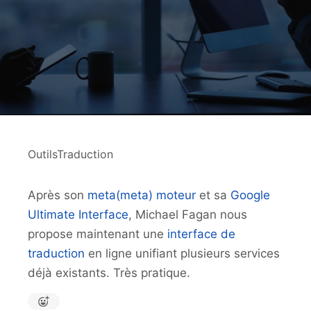
OutilsTraduction
Après son
meta(meta) moteur
et sa
Google
Ultimate Interface
, Michael Fagan nous
propose maintenant une
interface de
traduction
en ligne unifiant plusieurs services
déjà existants. Très pratique.