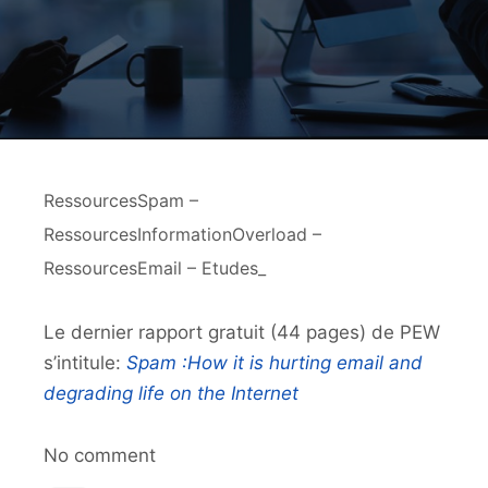
RessourcesSpam –
RessourcesInformationOverload –
RessourcesEmail – Etudes_
Le dernier rapport gratuit (44 pages) de PEW
s’intitule:
Spam :
How it is hurting email and
degrading life on the Internet
No comment