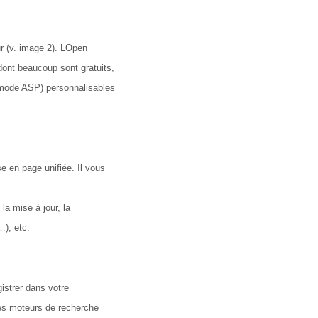
r (v. image 2). LOpen
dont beaucoup sont gratuits,
(mode ASP) personnalisables
se en page unifiée. Il vous
 la mise à jour, la
…), etc.
gistrer dans votre
des moteurs de recherche