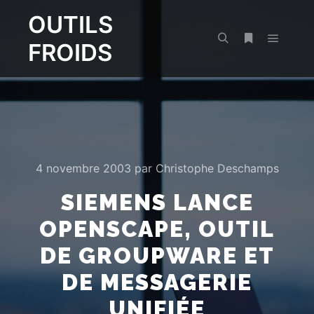
OUTILS
FROIDS
Menu pr
Rechercher
Plus d’infos
4 novembre 2003
par
Christophe Deschamps
SIEMENS LANCE
OPENSCAPE, OUTIL
DE GROUPWARE ET
DE MESSAGERIE
UNIFIÉE