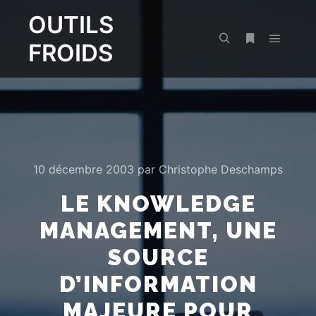
OUTILS
FROIDS
Menu pr
Rechercher
Plus d’infos
10 décembre 2003
par
Christophe Deschamps
LE KNOWLEDGE
MANAGEMENT, UNE
SOURCE
D’INFORMATION
MAJEURE POUR