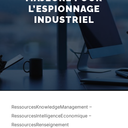
L’ESPIONNAGE
INDUSTRIEL
RessourcesKnowledgeManagement –
RessourcesIntelligenceEconomique –
RessourcesRenseignement