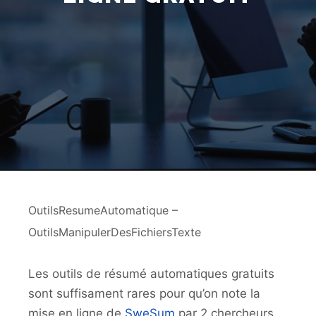
OutilsResumeAutomatique –
OutilsManipulerDesFichiersTexte
Les outils de résumé automatiques gratuits
sont suffisament rares pour qu’on note la
mise en ligne de
SweSum
par 2 chercheurs