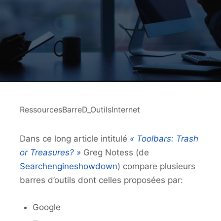
RessourcesBarreD_OutilsInternet
Dans ce long article intitulé
« Toolbars: Trash
or Treasures? »
Greg Notess (de
Searchengineshowdown
) compare plusieurs
barres d’outils dont celles proposées par:
Google