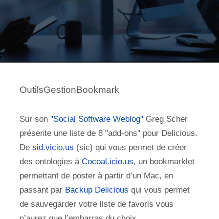
OutilsGestionBookmark
Sur son
"Social Software Weblog"
Greg Scher
présente une liste de 8 "add-ons" pour Delicious.
De
sid.vicio.us
(sic) qui vous permet de créer
des ontologies à
Cocoal.icio.us
, un bookmarklet
permettant de poster à partir d’un Mac, en
passant par
Backup Delicious
qui vous permet
de sauvegarder votre liste de favoris vous
n’aurez que l’embarras du choix.