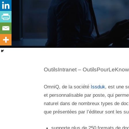
OutilsIntranet – OutilsPourLeKno
OmniQ, de la société
Issduk
, est une s
et personnalisable par poste, qui permet
naturel dans de nombreux types de docu
que présentées par l’éditeur sont les su
supporte plus de 250 formats de do