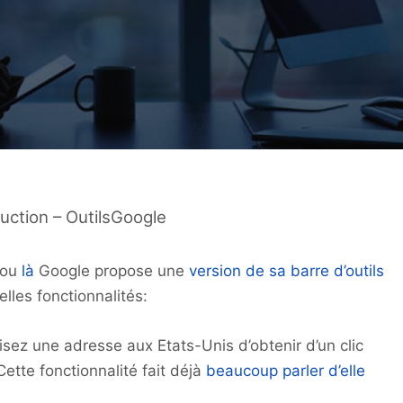
duction – OutilsGoogle
ou
là
Google propose une
version de sa barre d’outils
lles fonctionnalités:
isez une adresse aux Etats-Unis d’obtenir d’un clic
tte fonctionnalité fait déjà
beaucoup parler d’elle