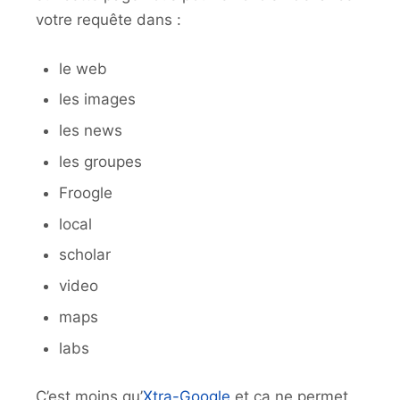
votre requête dans :
le web
les images
les news
les groupes
Froogle
local
scholar
video
maps
labs
C’est moins qu’
Xtra-Google
et ça ne permet