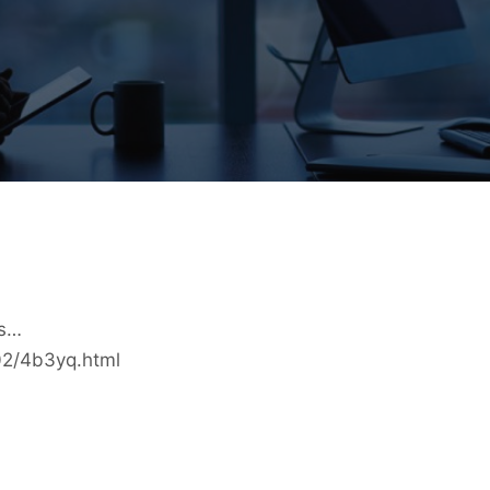
ps…
02/4b3yq.html