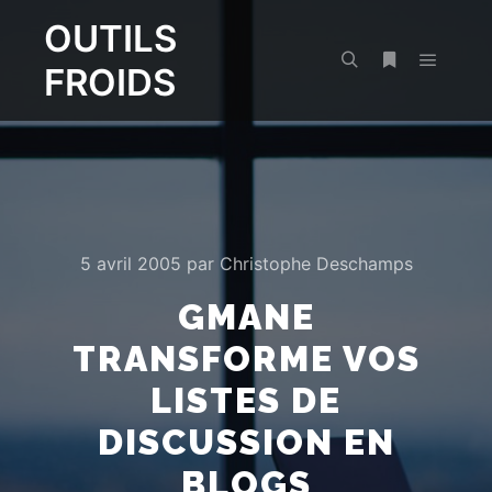
OUTILS
FROIDS
Menu pr
Rechercher
Plus d’infos
5 avril 2005
par
Christophe Deschamps
GMANE
TRANSFORME VOS
LISTES DE
DISCUSSION EN
BLOGS