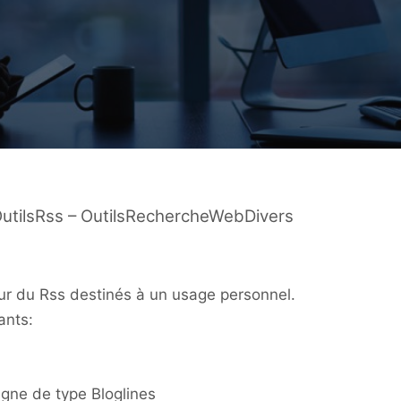
utilsRss – OutilsRechercheWebDivers
our du Rss destinés à un usage personnel.
ants:
ligne de type Bloglines