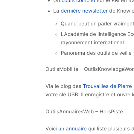
Un
cours complet
sur le KM en fr
La
dernière newsletter
de Knowle
Quand peut on parler vraimen
LAcadémie de lIntelligence Ec
rayonnement international
Panorama des outils de veille 
OutilsMobilite – OutilsKnowledgeWor
Via le blog des
Trouvailles de Pierre
votre clé USB. Il enregistre et ouvre le
OutilsAnnuairesWeb – HorsPiste
Voici
un annuaire
qui liste plusieurs