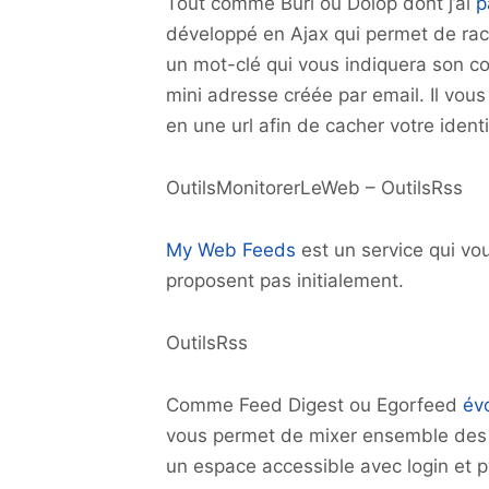
Tout comme Burl ou Doiop dont j’ai
p
développé en Ajax qui permet de rac
un mot-clé qui vous indiquera son co
mini adresse créée par email. Il vo
en une url afin de cacher votre ident
OutilsMonitorerLeWeb – OutilsRss
My Web Feeds
est un service qui vou
proposent pas initialement.
OutilsRss
Comme Feed Digest ou Egorfeed
év
vous permet de mixer ensemble des fil
un espace accessible avec login et p