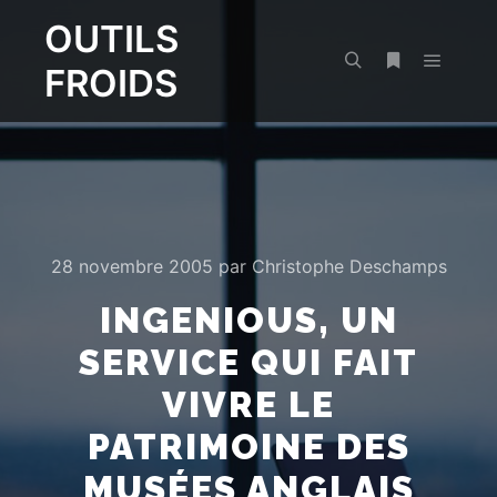
OUTILS
FROIDS
Menu pr
Rechercher
Plus d’infos
28 novembre 2005
par
Christophe Deschamps
INGENIOUS, UN
SERVICE QUI FAIT
VIVRE LE
PATRIMOINE DES
MUSÉES ANGLAIS