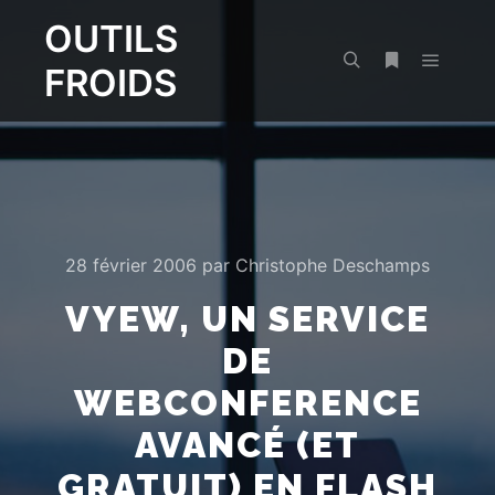
OUTILS
FROIDS
Menu pr
Rechercher
Plus d’infos
28 février 2006
par
Christophe Deschamps
VYEW, UN SERVICE
DE
WEBCONFERENCE
AVANCÉ (ET
GRATUIT) EN FLASH