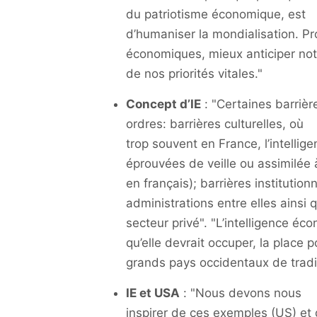
du patriotisme économique, est
d’humaniser la mondialisation. Pr
économiques, mieux anticiper notr
de nos priorités vitales."
Concept d’IE
:
"Certaines barrièr
ordres: barrières culturelles, où
trop souvent en France, l’intell
éprouvées de veille ou assimilée à
en français); barrières institutio
administrations entre elles ainsi 
secteur privé".
"L’intelligence éc
qu’elle devrait occuper, la place po
grands pays occidentaux de tradit
IE et USA
:
"Nous devons nous
inspirer de ces exemples (US) et 