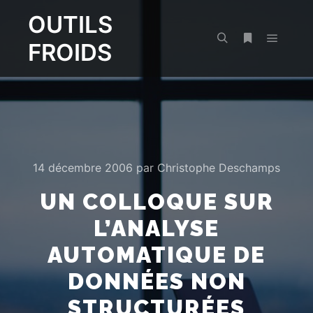
OUTILS
FROIDS
Menu pr
Rechercher
Plus d’infos
14 décembre 2006
par
Christophe Deschamps
UN COLLOQUE SUR
L’ANALYSE
AUTOMATIQUE DE
DONNÉES NON
STRUCTURÉES