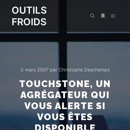
OUTILS
FROIDS
Menu pr
Rechercher
Plus d’infos
2 mars 2007
par
Christophe Deschamps
TOUCHSTONE, UN
AGRÉGATEUR QUI
VOUS ALERTE SI
VOUS ÊTES
DISPONIBLE