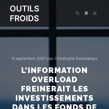
OUTILS
FROIDS
Menu pr
Rechercher
Plus d’infos
6 septembre 2007
par
Christophe Deschamps
L’INFORMATION
OVERLOAD
FREINERAIT LES
INVESTISSEMENTS
DANS LES FONDS DE