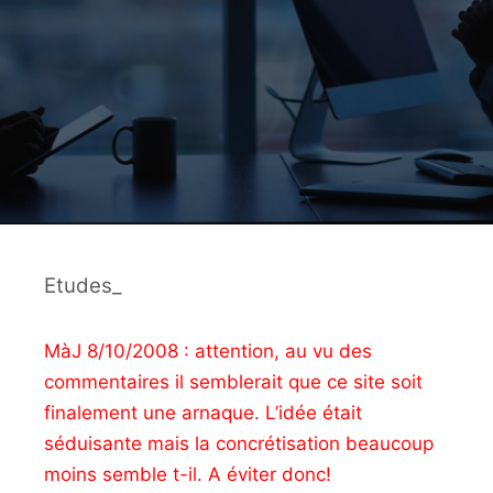
Etudes_
MàJ 8/10/2008 : attention, au vu des
commentaires il semblerait que ce site soit
finalement une arnaque. L’idée était
séduisante mais la concrétisation beaucoup
moins semble t-il. A éviter donc!